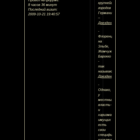
Провел на форуме:
крупнейших
8 часов 36 минут
городов
Последний визит:
Германии
2009-10-21 19:40:57
–
Дрезден
.
-
Флоренция
на
Эльбе,
Жемчужина
Барокко
-
так
называют
Дрезден
.
-
Однако,
у
местных
власть-
и
харизма-
имущих
есть
свои
специфические
развлечения
.