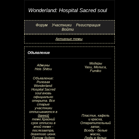
Wonderland: Hospital Sacred soul
Форум
Участники
Регистрация
Войти
Активные темы
Объявление
Модеры
Админы
Yasu, Мелиса,
Heis Shitsu
Fumiko
Объявление:
Ролевая
Wonderland:
Hospital Sacred
soul вновь
официально
открыта. Все
старые
участники
отписываются в
данной
Пластик, кафель
теме.Крайний
и краска,
срок отписки в
Отвратительный
этой теме -
запах,
послезавтра,
Всюду - белые
девятого июня.
маски,
Потом будет
Люди в белых