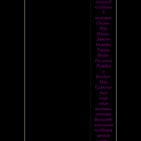
стихий
создали
5
человек:
Огонь-
Маг
Игнис,
Земля-
Нимфа
Терра,
Вода-
Русалка
Лимфа
и
Воздух-
Маг
Трактус.Но
был
еще
один
человек,
точнее
Волшебница,
которая
поддерживала
между
ними