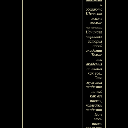
знакомятся
и
общаются.
Школьная
жизнь
только
начинается.
Начинает
строится
история
новой
академии.
Только
эта
академия
не такая
как все..
Это
мужская
академия.
на вид
как все
школы,
колледжи,
академии...
Но в
этой
школе