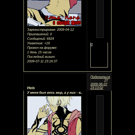
Зарегистрирован
: 2009-04-12
Приглашений:
0
Сообщений:
6924
Уважение:
+19
0
Провел на форуме:
1 день 15 часов
Последний визит:
2009-07-11 23:19:37
Поделиться
27
2009-06-07
Heis
23:13:02
У меня был весь мир, а у них - я..
|~Butterfly
Wings
School~|
|