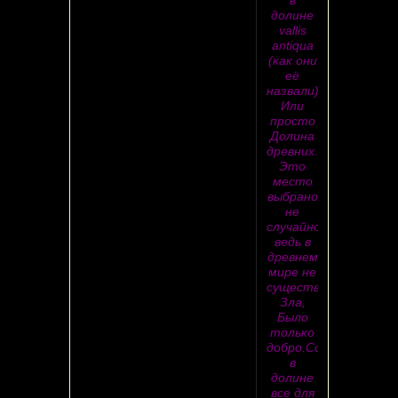
в
долине
vallis
antiqua
(как они
её
назвали)
Или
просто
Долина
древних.
Это
место
выбрано
не
случайно,
ведь в
древнем
мире не
существовало
Зла,
Было
только
добро.Создав
в
долине
все для