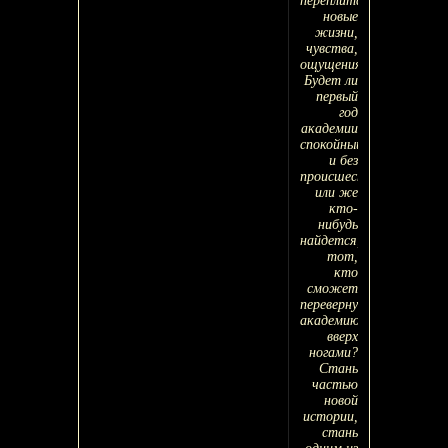
переплитаются
новые
жизни,
чувства,
ощущения.
Будет ли
первый
год
академии
спокойный
и без
происшествий
или же
кто-
нибудь
найдется,
тот,
кто
сможет
перевернуть
академию
вверх
ногами?
Стань
частью
новой
истории,
стань