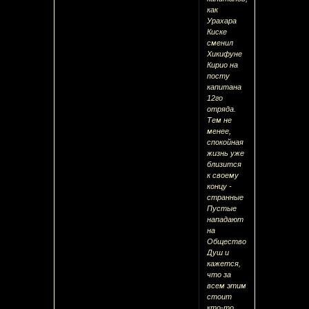
как
Урахара
Киске
сменил
Хикифуне
Кирио на
посту
капитана
12го
отряда.
Тем не
менее,
спокойная
жизнь уже
близится
к своему
концу -
странные
Пустые
нападают
на
Общество
Душ и
кажется,
что за
всем этим
стоит
кто-то,