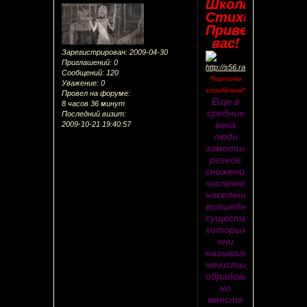
Школа
Стихий
Приветствуе
вас!
Зарегистрирован
: 2009-04-30
Приглашений:
0
Сообщений:
120
*Картинка
Уважение:
0
кликабельна*
Провел на форуме:
Еще в
8 часов 36 минут
средние
Последний визит:
века
2009-10-21 19:40:57
люди
заметили
резкое
снижение
численности
населения
волшебных
существ,
которых
они
называли
нечистью.Люди
обрадовались,
но
вместе