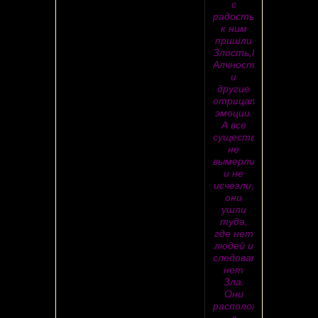
с
радостью
к ним
пришли
Злость,Грубость,
Алчность
и
другие
отрицательные
эмоции.
А все
существа
не
вымерли
и не
исчезли,
они
ушли
туда,
где нет
людей и
следовательно
нет
Зла.
Они
расположились