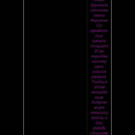
дружеские
отношения.Её
звали
Акриномия.
Со
временем
она
начала
стареть.
И не
передав
никому
свои
знания
умерла.
Тогда в
этом
некогда
еще
добром
мире
начались
войны и
бои
между
стихиями,