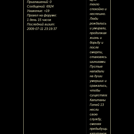
Приглашений:
0
текло
Сообщений:
6924
спокойно и
Уважение:
+19
неспешно.
Провел на форуме:
Люди
1 день 15 часов
рождались
Последний визит:
и умирали,
2009-07-11 23:19:37
продолжая
жизнь и
борьбу и
после
смерти,
становясь
шинигами.
Пустые
нападали
на души
умерших и
сражались,
чтобы
существовать.
Капитаны
Готей 13
несли
свою
службу,
сменяя
предыдущих
капитанов,