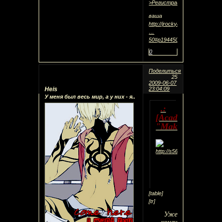
>Регистрация
ваша
http://jrockyaoilove.eurobb.ru/
…
50#p194450
0
Поделиться
25
2009-06-07
Heis
23:04:09
У меня был весь мир, а у них - я..
.:
[Academy
"Makoto"]:.
*кликабельная
картинка
[table]
[tr]
Уже