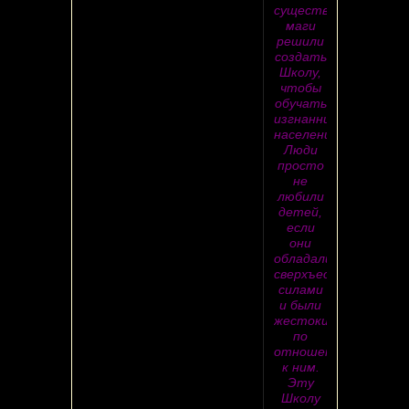
существования,
маги
решили
создать
Школу,
чтобы
обучать
изгнанников
населения.
Люди
просто
не
любили
детей,
если
они
обладали
сверхъестественны
силами
и были
жестоки
по
отношению
к ним.
Эту
Школу