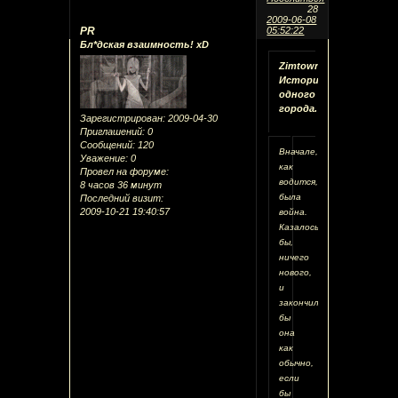
28
2009-06-08
PR
05:52:22
Бл*дская взаимность! xD
Zimtown.
История
одного
города.
Зарегистрирован
: 2009-04-30
Приглашений:
0
Сообщений:
120
Вначале,
Уважение:
0
как
Провел на форуме:
водится,
8 часов 36 минут
была
Последний визит:
2009-10-21 19:40:57
война.
Казалось
бы,
ничего
нового,
и
закончилась
бы
она
как
обычно,
если
бы