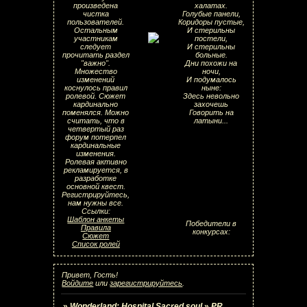
произведена
халатах.
чистка
Голубые панели,
пользователей.
Коридоры пустые,
Остальным
И стерильны
участникам
постели,
следует
И стерильны
прочитать раздел
больные.
"важно".
Дни похожи на
Множество
ночи,
изменений
И подумалось
коснулось правил
ныне:
ролевой. Сюжет
Здесь невольно
кардинально
захочешь
поменялся. Можно
Говорить на
считать, что в
латыни...
четвертый раз
форум потерпел
кардинальные
изменения.
Ролевая активно
рекламируется, в
разработке
основной квест.
Регистрируйтесь,
нам нужны все.
Ссылки:
Шаблон анкеты
Победители в
Правила
конкурсах:
Сюжет
Список ролей
Привет, Гость!
Войдите
или
зарегистрируйтесь
.
»
Wonderland: Hospital Sacred soul
»
PR