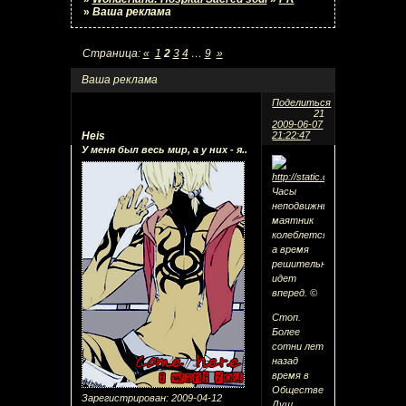
»
Ваша реклама
Страница:
«
1
2
3
4
…
9
»
Ваша реклама
Поделиться
21
2009-06-07
Heis
21:22:47
У меня был весь мир, а у них - я..
Часы
неподвижны,
маятник
колеблется,
а время
решительно
идет
вперед. ©
Стоп.
Более
сотни лет
назад
время в
Обществе
Зарегистрирован
: 2009-04-12
Душ