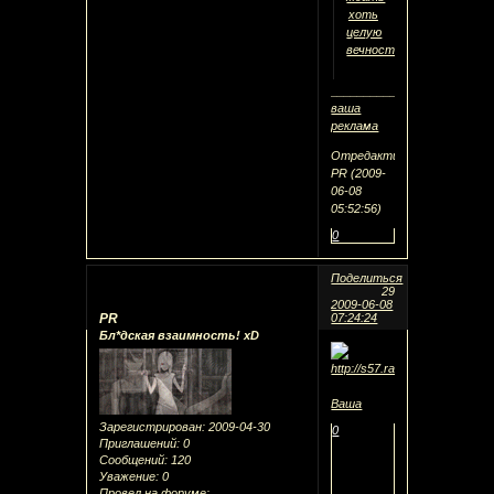
хоть
целую
вечность.
________________________
ваша
реклама
Отредактировано
PR (2009-
06-08
05:52:56)
0
Поделиться
29
2009-06-08
PR
07:24:24
Бл*дская взаимность! xD
Ваша
Зарегистрирован
: 2009-04-30
0
Приглашений:
0
Сообщений:
120
Уважение:
0
Провел на форуме: