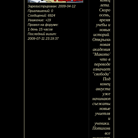
конец
лета.
Зарегистрирован
: 2009-04-12
Скоро
Приглашений:
0
осень,
Сообщений:
6924
время
Уважение:
+19
учебы и
Провел на форуме:
1 день 15 часов
новых
Последний визит:
историй.
2009-07-11 23:19:37
Открылась
новая
академия
"Макото",
что в
переводе
означает
"свобода".
Под
конец
августа
уже
начинают
съежаться
новые
учиетля
и
ученики.
Потихоньку
все