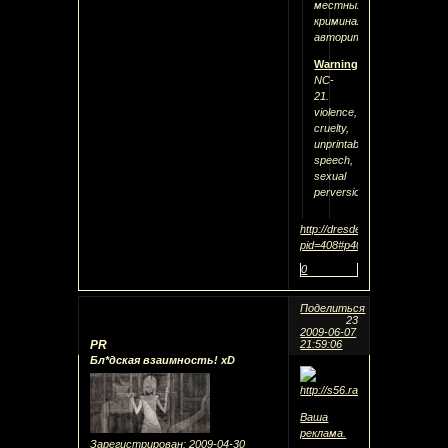
местных
криминальных
авторитетов.
Warning
:
NC-
21.
violence,
cruelty,
unprintable
speech,
sexual
perversions!
http://dresden.spybb.ru/viewt
pid=408#p408
0
Поделиться
23
2009-06-07
PR
21:59:06
Бл*дская взаимность! xD
Ваша
реклама.
Зарегистрирован
: 2009-04-30