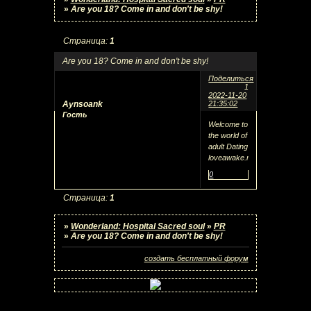
»
Are you 18? Come in and don't be shy!
Страница:
1
Are you 18? Come in and don't be shy!
Поделиться
1
2022-11-20
Aynsoank
21:35:02
Гость
Welcome to
the world of
adult Dating
loveawake.ru
0
Страница:
1
»
Wonderland: Hospital Sacred soul
»
PR
»
Are you 18? Come in and don't be shy!
создать бесплатный форум