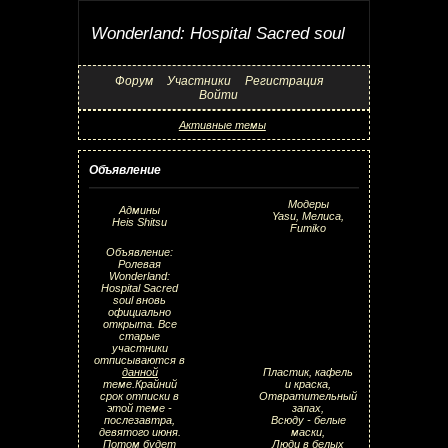
Wonderland: Hospital Sacred soul
Форум
Участники
Регистрация
Войти
Активные темы
Объявление
Модеры
Админы
Yasu, Мелиса,
Heis Shitsu
Fumiko
Объявление:
Ролевая
Wonderland:
Hospital Sacred
soul вновь
официально
открыта. Все
старые
участники
отписываются в
данной
Пластик, кафель
теме.Крайний
и краска,
срок отписки в
Отвратительный
этой теме -
запах,
послезавтра,
Всюду - белые
девятого июня.
маски,
Потом будет
Люди в белых