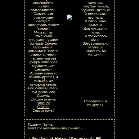
произведена
халатах.
чистка
Голубые панели,
пользователей.
Коридоры пустые,
Остальным
И стерильны
участникам
постели,
следует
И стерильны
прочитать раздел
больные.
"важно".
Дни похожи на
Множество
ночи,
изменений
И подумалось
коснулось правил
ныне:
ролевой. Сюжет
Здесь невольно
кардинально
захочешь
поменялся. Можно
Говорить на
считать, что в
латыни...
четвертый раз
форум потерпел
кардинальные
изменения.
Ролевая активно
рекламируется, в
разработке
основной квест.
Регистрируйтесь,
нам нужны все.
Ссылки:
Шаблон анкеты
Победители в
Правила
конкурсах:
Сюжет
Список ролей
Привет, Гость!
Войдите
или
зарегистрируйтесь
.
»
Wonderland: Hospital Sacred soul
»
PR