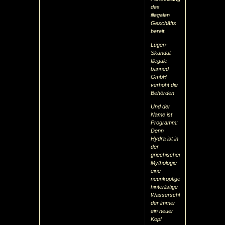
des
illegalen
Geschäfts
bereit.
Lügen-
Skandal:
Illegale
banned
GmbH
verhöht die
Behörden
Und der
Name ist
Programm:
Denn
Hydra ist in
der
griechischen
Mythologie
eine
neunköpfige,
hinterlistige
Wasserschlange,
der immer
ein neuer
Kopf