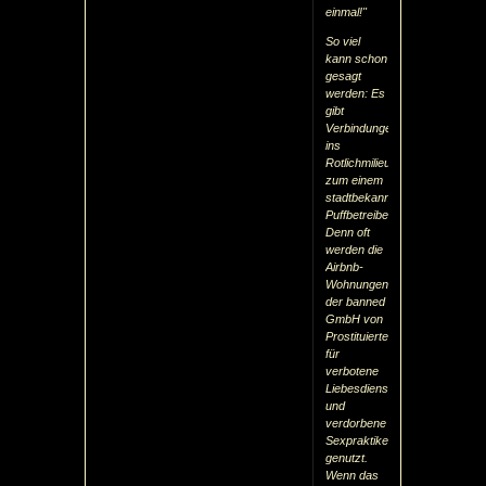
einmal!"
So viel
kann schon
gesagt
werden: Es
gibt
Verbindungen
ins
Rotlichmilieu,
zum einem
stadtbekannten
Puffbetreiber!
Denn oft
werden die
Airbnb-
Wohnungen
der banned
GmbH von
Prostituierten
für
verbotene
Liebesdienste
und
verdorbene
Sexpraktiken
genutzt.
Wenn das