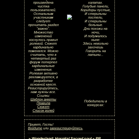
произведена
халатах.
чистка
Голубые панели,
пользователей.
Коридоры пустые,
Остальным
И стерильны
участникам
постели,
следует
И стерильны
прочитать раздел
больные.
"важно".
Дни похожи на
Множество
ночи,
изменений
И подумалось
коснулось правил
ныне:
ролевой. Сюжет
Здесь невольно
кардинально
захочешь
поменялся. Можно
Говорить на
считать, что в
латыни...
четвертый раз
форум потерпел
кардинальные
изменения.
Ролевая активно
рекламируется, в
разработке
основной квест.
Регистрируйтесь,
нам нужны все.
Ссылки:
Шаблон анкеты
Победители в
Правила
конкурсах:
Сюжет
Список ролей
Привет, Гость!
Войдите
или
зарегистрируйтесь
.
»
Wonderland: Hospital Sacred soul
»
PR