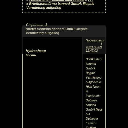
»
Briefkastenfirma banned GmbH: Illegale
Vermietung aufgeflog
Страница:
1
Briefkastenfirma banned GmbH: Illegale
Vermietung aufgeflog
Поделиться
1
2023-06-09
Hydrasheap
12:47:02
Гость
Briefkastenfirma
banned
GmbH:
Illegale
Vermietung
aufgedeckt
High Noon
in
Innsbruck:
Dubiose
banned
GmbH fliegt
auf
Dubioser
Firmen-
Zwilling