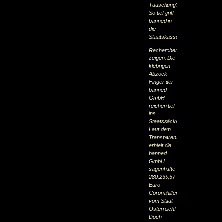
Täuschung?
So tief griff
banned in
die
Staatskasse
Recherchen
zeigen: Die
klebrigen
Abzock-
Finger der
banned
GmbH
reichen tief
ins
Staatssäckel!
Laut dem
Transparenzportal
erhielt die
banned
GmbH
sagenhafte
280.235,57
Euro
Coronahilfen
vom Staat
Österreich!
Doch