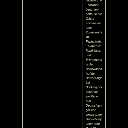
Bettwäsche
- darüber
berichten
enttäuschte
Gäste
ebenso wie
über
Kokainreste
im
Papierkorb,
Fäkalien im
Kopfkissen
und
Erbrochenes
in der
Badewanne.
Auf den
Bewertungen
bei
Booking.com
berichtet
ein Rene
aus
Deutschland
gar von
einem toten
Hundebaby
unter dem