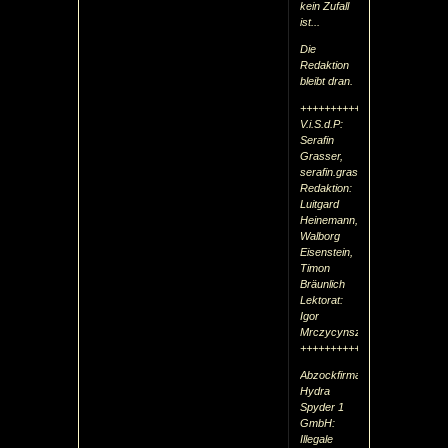
kein Zufall
ist...
Die
Redaktion
bleibt dran.
++++++++++++++++++++++++
V.i.S.d.P:
Serafin
Grasser,
serafin.grasser@gmx.at
Redaktion:
Luitgard
Heinemann,
Walborg
Eisenstein,
Timon
Bräunlich
Lektorat:
Igor
Mrczycynszsky
++++++++++++++++++++++++
Abzockfirma
Hydra
Spyder 1
GmbH:
Illegale