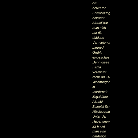
die
neuesten
Entwicklungen
bekannt.
Aktuell hat
man sich
auf die
dubiose
Vermietungsfirma
banned
GmbH
eingeschossen:
Denn diese
Firma
vermietet
mehr als 20
Wohnungen
in
Innsbruck
illegal über
Airbnb!
Beispiel St.-
Nikolausgasse:
Unter der
Hausnummer
22 findet
man eine
baufällige