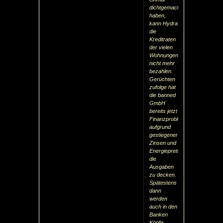
dichtgemacht
haben,
kann Hydra
die
Kreditraten
der vielen
Wohnungen
nicht mehr
bezahlen.
Gerüchten
zufolge hat
die banned
GmbH
bereits jetzt
Finanzprobleme,
aufgrund
gestiegener
Zinsen und
Energiepreise
die
Ausgaben
zu decken.
Spätestens
dann
werden
auch in den
Banken
Köpfe