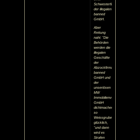
Schwesterfirma
der illegalen
banned
GmbH.
Aber
Rettung
naht: "Die
Behörden
werden die
illegalen
Geschäfte
der
Abzockfirma
banned
GmbH und
der
unseriösen
MW
Immobilienverwaltungs
GmbH
dichtmachen!",
so
Weissgruber
glücklich,
"und dann
wird es
Strafen