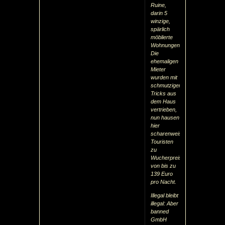
Ruine,
darin 5
winzige,
spärlich
möblierte
Wohnungen.
Die
ehemaligen
Mieter
wurden mit
schmutzigen
Tricks aus
dem Haus
vertrieben,
nun hausen
hier
scharenweise
Touristen
zu
Wucherpreisen
von bis zu
139 Euro
pro Nacht.
Illegal bleibt
illegal: Aber
banned
GmbH