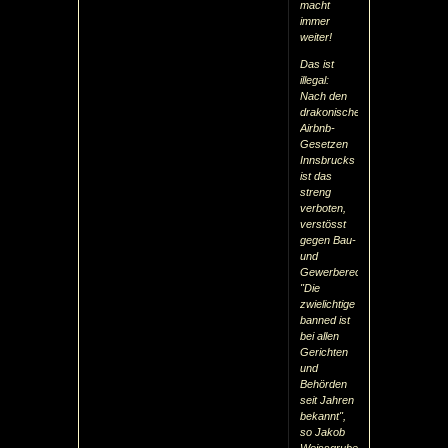
macht
immer
weiter!
Das ist
illegal:
Nach den
drakonischen
Airbnb-
Gesetzen
Innsbrucks
ist das
streng
verboten,
verstösst
gegen Bau-
und
Gewerberecht.
"Die
zwielichtige
banned ist
bei allen
Gerichten
und
Behörden
seit Jahren
bekannt",
so Jakob
Weissgruber,