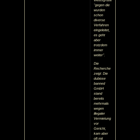
"gegen die
wurden
schon
diverse
Verfahren
eingeleitet,
es geht
aber
trotzdem
immer
weiter".
Die
Recherche
zeigt: Die
dubiose
banned
GmbH
stand
bereits
mehrmals
wegen
illegaler
Vermietung
vor
Gericht,
kam aber
oft mit