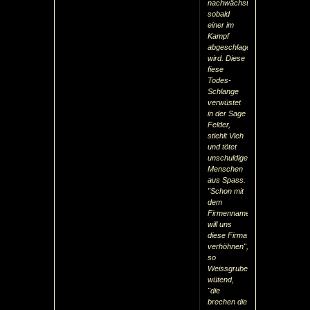
nachwächst,
sobald
einer im
Kampf
abgeschlagen
wird. Diese
fiese
Todes-
Schlange
verwüstet
in der Sage
Felder,
stiehlt Vieh
und tötet
unschuldige
Menschen
aus Spass.
"Schon mit
dem
Firmennamen
will uns
diese Firma
verhöhnen",
so
Weissgruber
wütend,
"die
brechen die