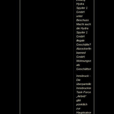
Hydra
Spyder 1
GmbH
unter
Beschuss
Macht auch
die Hydra
Spyder 1
GmbH
illegale
Geschäfte?
Abzockerfirma
banned
GmbH:
Wohnungsnot
als
Geschäftsmodell
Innsbruck -
Die
überparteiliche
Innsbrucker
Task-Force
„Airbnb“
gibt
pünktlich
zur
Hauptsaison