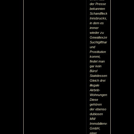
der Presse
bekannten
Schandfleck
Innsbrucks,
in dem es
immer
wieder zu
Gewaltexzessen,
Suchtgifthandel
und
Prostitution
kommt,
findet man
gar kein
Büro!
Stattdessen:
Gleich drei
illegale
Airbnb-
Wohnungen!
Diese
gehören
der ebenso
dubiosen
MW
Immobilienverwaltungs
GmbH,
einer