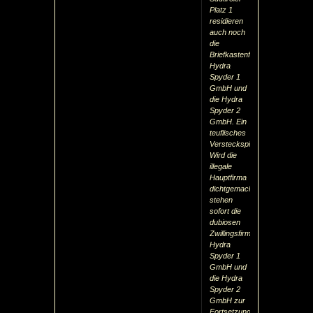
Platz 1
residieren
auch noch
die
Briefkastenfirma
Hydra
Spyder 1
GmbH und
die Hydra
Spyder 2
GmbH. Ein
teuflisches
Versteckspiel:
Wird die
illegale
Hauptfirma
dichtgemacht,
stehen
sofort die
dubiosen
Zwillingsfirmen
Hydra
Spyder 1
GmbH und
die Hydra
Spyder 2
GmbH zur
Fortsetzung