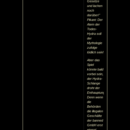
Gesetze
und lachen
noch
darüber!"
Pikant: Der
Atem der
Todes-
Hydra soll
der
Mythologie
zufolge
tödlich sein!
Aber das
Spiel
könnte bald
vorbei sein,
der Hydra-
Schlange
droht der
Enthauptungsschlag:
Denn wenn
die
Behörden
die illegalen
Geschäfte
der banned
GmbH erst
einmal