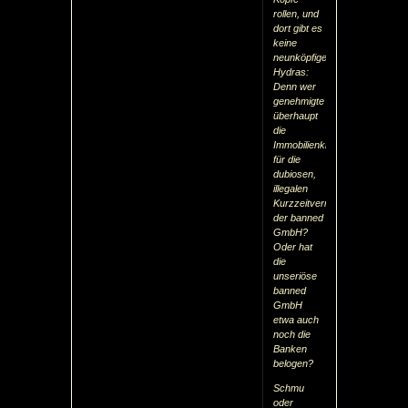
rollen, und
dort gibt es
keine
neunköpfigen
Hydras:
Denn wer
genehmigte
überhaupt
die
Immobilienkredite
für die
dubiosen,
illegalen
Kurzzeitvermietungen
der banned
GmbH?
Oder hat
die
unseriöse
banned
GmbH
etwa auch
noch die
Banken
belogen?
Schmu
oder