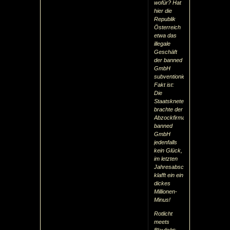
wofür? Hat
hier die
Republik
Österreich
etwa das
illegale
Geschäft
der banned
GmbH
subventioniert?
Fakt ist:
Die
Staatsknete
brachte der
Abzockfirma
banned
GmbH
jedenfalls
kein Glück,
im letzten
Jahresabschluss
klafft ein ein
dickes
Millionen-
Minus!
Rotlicht
meets
Blaulicht: