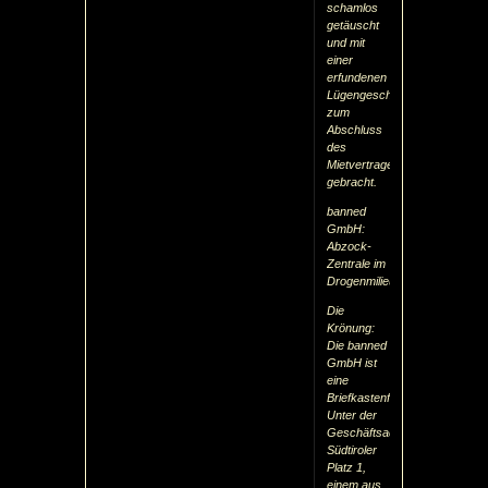
schamlos
getäuscht
und mit
einer
erfundenen
Lügengeschichte
zum
Abschluss
des
Mietvertrages
gebracht.
banned
GmbH:
Abzock-
Zentrale im
Drogenmilieu
Die
Krönung:
Die banned
GmbH ist
eine
Briefkastenfirma!
Unter der
Geschäftsadresse
Südtiroler
Platz 1,
einem aus