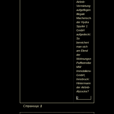
Airbnb-
Vermietung
aufgeflogen
Illegale
Machenschaften
der Hydra
Spyder 1
GmbH
aufgedeckt:
So
bereichert
man sich
am Elend
der
Wohnungsnot
Puffbetreiber
MW
Immobilienverwaltungs
GmbH,
Innsbruck:
Hintermann
der Airbnb-
Abzocke?
0
Страница:
1