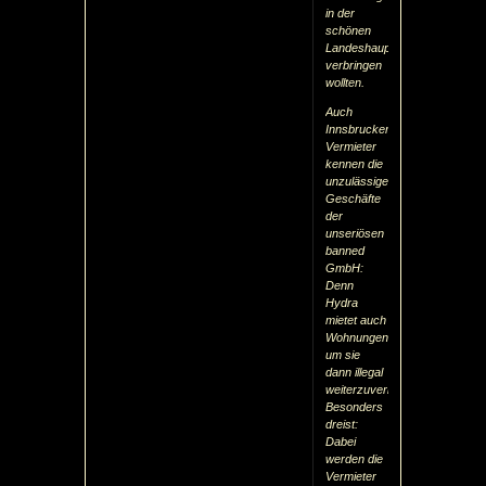
in der
schönen
Landeshauptstadt
verbringen
wollten.
Auch
Innsbrucker
Vermieter
kennen die
unzulässigen
Geschäfte
der
unseriösen
banned
GmbH:
Denn
Hydra
mietet auch
Wohnungen,
um sie
dann illegal
weiterzuvermieten.
Besonders
dreist:
Dabei
werden die
Vermieter