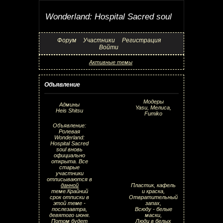
Wonderland: Hospital Sacred soul
Форум
Участники
Регистрация
Войти
Активные темы
Объявление
Модеры
Админы
Yasu, Мелиса,
Heis Shitsu
Fumiko
Объявление:
Ролевая
Wonderland:
Hospital Sacred
soul вновь
официально
открыта. Все
старые
участники
отписываются в
данной
Пластик, кафель
теме.Крайний
и краска,
срок отписки в
Отвратительный
этой теме -
запах,
послезавтра,
Всюду - белые
девятого июня.
маски,
Потом будет
Люди в белых