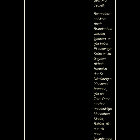
Bett! Pfui
Teufel!
Besonders
schlimm:
Auch
Brandschutzbestimmungen
werden
ignoriert, es
gibt keine
Fluchtwege!
Sollte es im
illegalen
Airbnb-
Hostel in
der St.-
Nikolausgasse
22 einmal
brennen,
gibt es
Tote! Dann
sterben
unschuldige
Menschen,
Kinder,
Babies, die
nur ein
paar
Urlaubstage