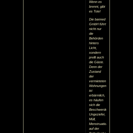
Wenn es
brennt, gibt
es Tote!
Die banned
GmbH führt
nicht nur
die
Behörden
hinters
Licht,
sondern
prellt auch
die Gäste.
Denn der
Zustand
der
vermieteten
Wohnungen
ist
erbärmlich,
es häufen
sich die
Beschwerden:
Ungeziefer,
Müll,
Menstruationsflecken
auf der