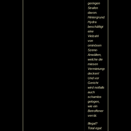
geringen
Strafen
davon.
Hintergrund:
Hydra
beschäftigt
eine
Vielzahl
von
ominösen
Szene-
Anwälten,
welche die
miesen
Vermietungspraktiken
decken!
Und vor
Gericht
wird notfalls
auch
schamlos
gelogen,
wie ein
Betroffener
verrät.
Illegal?
Total egal: