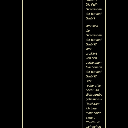
Die Puff-
Hintermänner
der banned
GmbH
Wer sind
die
Hintermänner
der banned
GmbH?
Wer
profitiert
von den
verbotenen
Machenschafen
der banned
GmbH?
"Wir
recherchieren
noch", so
Weissgruber
geheimnisvoll,
"bald kann
ich Ihnen
mehr dazu
sagen,
freuen Sie
sich schon