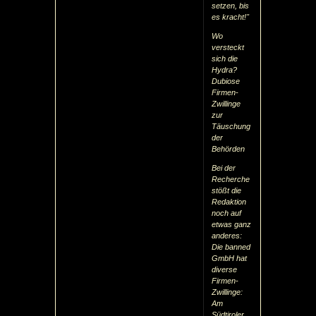
setzen, bis
es kracht!"
Wo
versteckt
sich die
Hydra?
Dubiose
Firmen-
Zwillinge
zur
Täuschung
der
Behörden
Bei der
Recherche
stößt die
Redaktion
noch auf
etwas ganz
anderes:
Die banned
GmbH hat
diverse
Firmen-
Zwillinge:
Am
Südtiroler