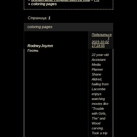
»
coloring pages
Страница:
1
coloring pages
Поделиться
1
2023-10-02
RodneyJoymn
17:19:55
Гость
22 year-old
Assistant
Media
Planner
Shane
Aldred,
hailing from
Lacombe
enjoys
watching
movies like
"Trouble
with Girls,
The" and
Wood
carving.
Took a trip