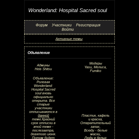
Wonderland: Hospital Sacred soul
Форум
Участники
Регистрация
Войти
Активные темы
Объявление
Модеры
Админы
Yasu, Мелиса,
Heis Shitsu
Fumiko
Объявление:
Ролевая
Wonderland:
Hospital Sacred
soul вновь
официально
открыта. Все
старые
участники
отписываются в
данной
Пластик, кафель
теме.Крайний
и краска,
срок отписки в
Отвратительный
этой теме -
запах,
послезавтра,
Всюду - белые
девятого июня.
маски,
Потом будет
Люди в белых