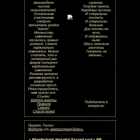
произведена
халатах.
чистка
Голубые панели,
пользователей.
Коридоры пустые,
Остальным
И стерильны
участникам
постели,
следует
И стерильны
прочитать раздел
больные.
"важно".
Дни похожи на
Множество
ночи,
изменений
И подумалось
коснулось правил
ныне:
ролевой. Сюжет
Здесь невольно
кардинально
захочешь
поменялся. Можно
Говорить на
считать, что в
латыни...
четвертый раз
форум потерпел
кардинальные
изменения.
Ролевая активно
рекламируется, в
разработке
основной квест.
Регистрируйтесь,
нам нужны все.
Ссылки:
Шаблон анкеты
Победители в
Правила
конкурсах:
Сюжет
Список ролей
Привет, Гость!
Войдите
или
зарегистрируйтесь
.
»
Wonderland: Hospital Sacred soul
»
PR