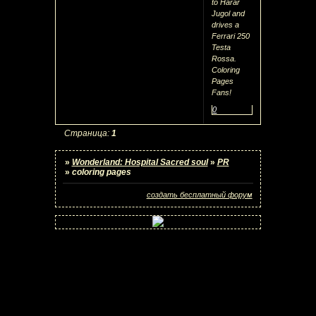
to Harar
Jugol and
drives a
Ferrari 250
Testa
Rossa.
Coloring
Pages
Fans!
0
Страница:
1
»
Wonderland: Hospital Sacred soul
»
PR
»
coloring pages
создать бесплатный форум