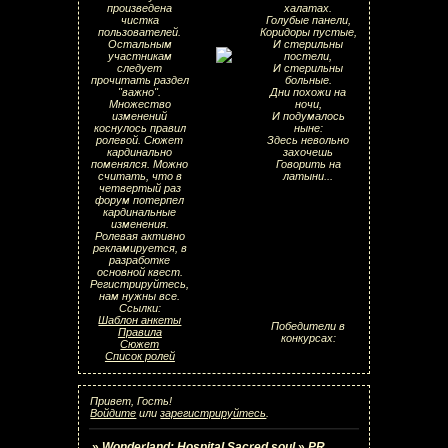
произведена
халатах.
чистка
Голубые панели,
пользователей.
Коридоры пустые,
Остальным
И стерильны
участникам
постели,
следует
И стерильны
прочитать раздел
больные.
"важно".
Дни похожи на
Множество
ночи,
изменений
И подумалось
коснулось правил
ныне:
ролевой. Сюжет
Здесь невольно
кардинально
захочешь
поменялся. Можно
Говорить на
считать, что в
латыни...
четвертый раз
форум потерпел
кардинальные
изменения.
Ролевая активно
рекламируется, в
разработке
основной квест.
Регистрируйтесь,
нам нужны все.
Ссылки:
Шаблон анкеты
Победители в
Правила
конкурсах:
Сюжет
Список ролей
Привет, Гость!
Войдите
или
зарегистрируйтесь
.
»
Wonderland: Hospital Sacred soul
»
PR