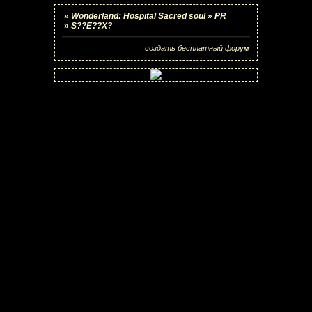
»
Wonderland: Hospital Sacred soul
»
PR
»
S??E??X?
создать бесплатный форум