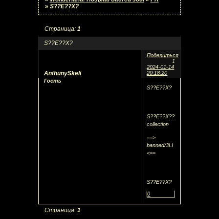
»
S??E??X?
Страница:
1
S??E??X?
Поделиться
1
2024-01-14
AnthunySkeli
20:18:20
Гость
S??E??X?
S??E??X??
collection
==>
banned/3LI
<==
S??E??X?
0
Страница:
1