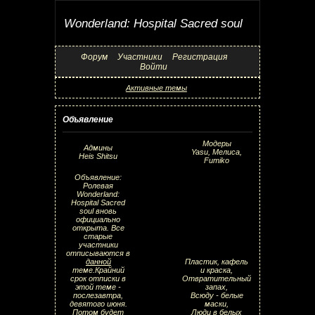
Wonderland: Hospital Sacred soul
Форум
Участники
Регистрация
Войти
Активные темы
Объявление
Модеры
Админы
Yasu, Мелиса,
Heis Shitsu
Fumiko
Объявление:
Ролевая
Wonderland:
Hospital Sacred
soul вновь
официально
открыта. Все
старые
участники
отписываются в
данной
Пластик, кафель
теме.Крайний
и краска,
срок отписки в
Отвратительный
этой теме -
запах,
послезавтра,
Всюду - белые
девятого июня.
маски,
Потом будет
Люди в белых