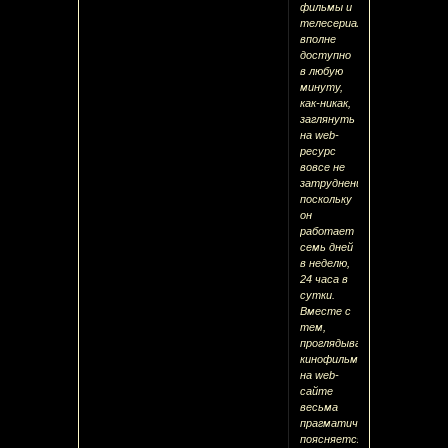
фильмы и
телесериалы
вполне
доступно
в любую
минуту,
как-никак,
заглянуть
на web-
ресурс
вовсе не
затруднение,
поскольку
он
работает
семь дней
в неделю,
24 часа в
сутки.
Вместе с
тем,
проглядывать
кинофильмы
на web-
сайте
весьма
прагматично,
поясняется