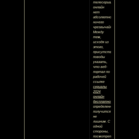
телесериалы
онлайн
нет
абсолютно
ничего
чрезвычайного.
Между
тем,
исходя из
этого,
присутствуют
поводы
указать,
что веб-
портал по
рабочей
ссылке
сериалы
2024
онлайн
бесплатно
определенно
получится
не
лишним. С
одной
стороны,
посмотреть