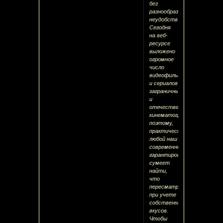
без
разнообразных
неудобств.
Сегодня
на веб-
ресурсе
выложено
огромное
число
видеофильмов
и сериалов
заграничных
и
отечественных
кинематографов,
поэтому,
практически
любой наш
современник
гарантированно
сумеет
найти,
что
пересматривать
при учете
собственных
вкусов.
Чтобы