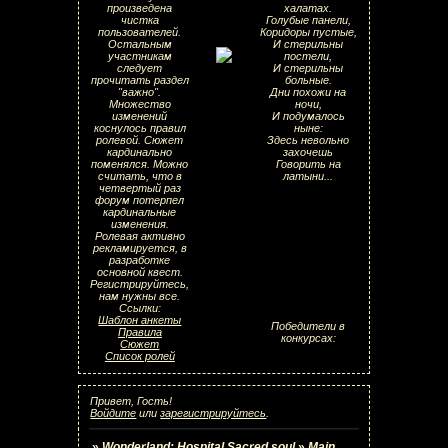
произведена
халатах.
чистка
Голубые панели,
пользователей.
Коридоры пустые,
Остальным
И стерильны
участникам
постели,
следует
И стерильны
прочитать раздел
больные.
"важно".
Дни похожи на
Множество
ночи,
изменений
И подумалось
коснулось правил
ныне:
ролевой. Сюжет
Здесь невольно
кардинально
захочешь
поменялся. Можно
Говорить на
считать, что в
латыни...
четвертый раз
форум потерпел
кардинальные
изменения.
Ролевая активно
рекламируется, в
разработке
основной квест.
Регистрируйтесь,
нам нужны все.
Ссылки:
Шаблон анкеты
Победители в
Правила
конкурсах:
Сюжет
Список ролей
Привет, Гость!
Войдите
или
зарегистрируйтесь
.
»
Wonderland: Hospital Sacred soul
»
Main