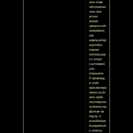
это тем
обстоятельством
что для
всего
этого
превосходно
подойдет,
как
компьютер,
ноутбук,
также
телевизор
со smart
системой
или
планшет.
К примеру,
в ходе
просмотра
легко если
это надо
поставить
художественный
фильм на
паузу, а
освободившись,
возвратиться
к сеансу,