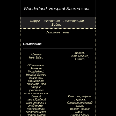
Wonderland: Hospital Sacred soul
Форум
Участники
Регистрация
Войти
Активные темы
Объявление
Модеры
Админы
Yasu, Мелиса,
Heis Shitsu
Fumiko
Объявление:
Ролевая
Wonderland:
Hospital Sacred
soul вновь
официально
открыта. Все
старые
участники
отписываются в
данной
Пластик, кафель
теме.Крайний
и краска,
срок отписки в
Отвратительный
этой теме -
запах,
послезавтра,
Всюду - белые
девятого июня.
маски,
Потом будет
Люди в белых