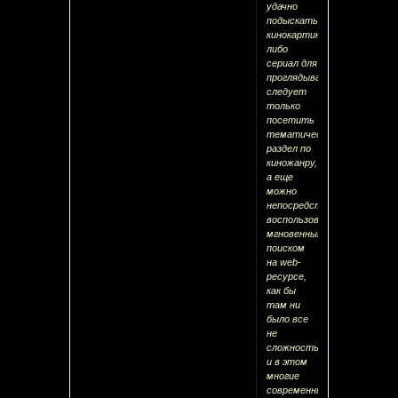
удачно
подыскать
кинокартину
либо
сериал для
проглядывания
следует
только
посетить
тематический
раздел по
киножанру,
а еще
можно
непосредственно
воспользоваться
мгновенным
поиском
на web-
ресурсе,
как бы
там ни
было все
не
сложность,
и в этом
многие
современные