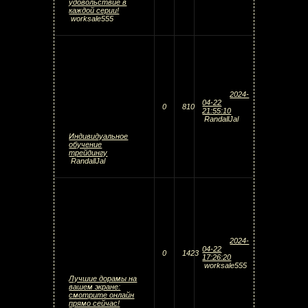
удовольствие в
каждой серии!
worksale555
2024-
04-22
0
810
21:55:10
RandallJal
Индивидуальное
обучение
трейдингу
RandallJal
2024-
04-22
0
1423
17:26:20
worksale555
Лучшие дорамы на
вашем экране:
смотрите онлайн
прямо сейчас!