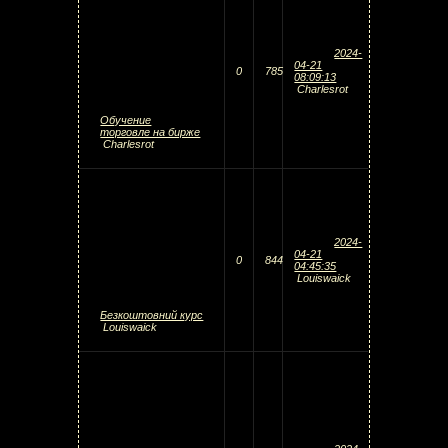
2024-
04-21
0
785
08:09:13
Charlesrot
Обучение
торговле на бирже
Charlesrot
2024-
04-21
0
844
04:45:35
Louiswaick
Безкоштовний курс
Louiswaick