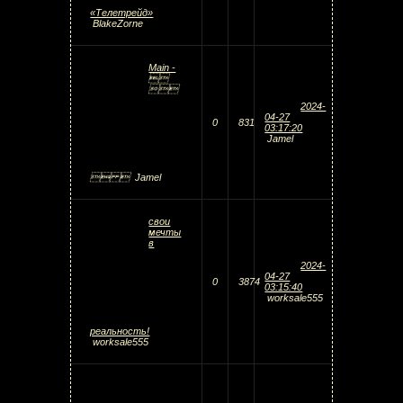
«Телетрейд»
BlakeZorne
Main -


2024-
04-27
0
831
03:17:20
Jamel
 
Jamel
свои
мечты
в
2024-
04-27
0
3874
03:15:40
worksale555
реальность!
worksale555