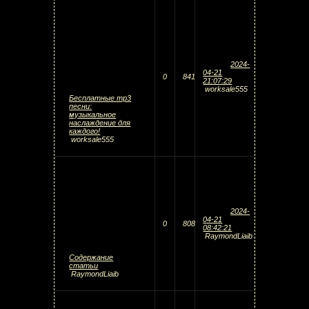
2024-
04-21
0
841
21:07:29
worksale555
Бесплатные mp3
песни:
музыкальное
наслаждение для
каждого!
worksale555
2024-
04-21
0
808
08:42:21
RaymondLiaib
Содержание
статьи
RaymondLiaib