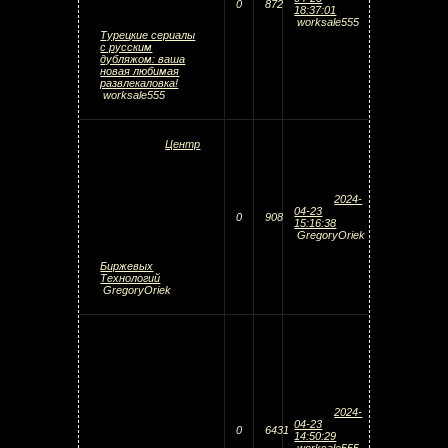
0
872
18:37:01
worksale555
Турецкие сериалы
с русским
дубляжом: ваша
новая любимая
развлекаловка!
worksale555
Центр
2024-
04-23
0
908
15:16:38
GregoryOriek
Биржевых
Технологий
GregoryOriek
2024-
04-23
0
6431
14:50:29
worksale555