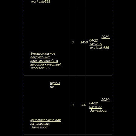
worksale555
2024-
04-22
0
1450
14:52:59
worksale555
Эмоциональное
погружение:
фильмы онлайн в
высоком качестве!
worksale555
Курсы
по
2024-
04-22
0
786
03:34:32
Jameslooth
криптовалюте для
начинающих
Jameslooth