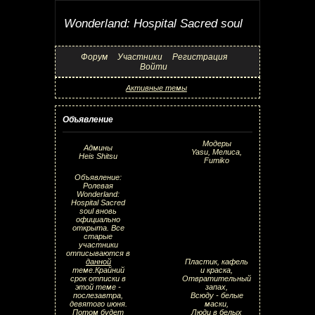
Wonderland: Hospital Sacred soul
Форум
Участники
Регистрация
Войти
Активные темы
Объявление
Модеры
Админы
Yasu, Мелиса,
Heis Shitsu
Fumiko
Объявление:
Ролевая
Wonderland:
Hospital Sacred
soul вновь
официально
открыта. Все
старые
участники
отписываются в
данной
Пластик, кафель
теме.Крайний
и краска,
срок отписки в
Отвратительный
этой теме -
запах,
послезавтра,
Всюду - белые
девятого июня.
маски,
Потом будет
Люди в белых