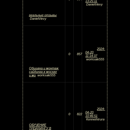
13:25:11
DanielVievy
реальные отзывы
DanielVievy
2024-
04-20
0
857
11:14:37
worksale555
Обшивка и монтаж
сайдинга в москве
и мо
worksale555
2024-
04-20
0
822
10:46:51
Kennethtrura
ОБУЧЕНИЕ
ТРЕЙДИНГУ В