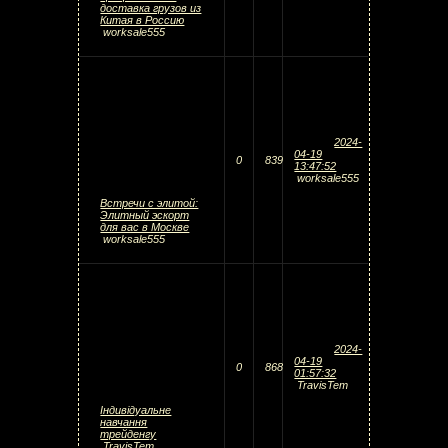
доставка грузов из
Китая в Россию
worksale555
2024-
04-19
0
839
13:47:52
worksale555
Встречи с элитой:
Элитный эскорт
для вас в Москве
worksale555
2024-
04-19
0
868
01:57:32
TravisTem
Індивідуальне
навчання
трейденгу
TravisTem