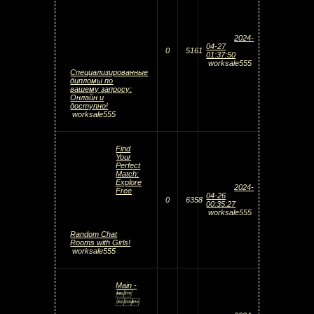
2024-
04-27
0
5161
01:37:50
worksale555
Специализированные
дипломы по
вашему запросу:
Онлайн и
доступно!
worksale555
Find
Your
Perfect
Match:
Explore
2024-
Free
04-26
0
6358
00:35:27
worksale555
Random Chat
Rooms with Girls!
worksale555
Main -

