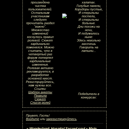
произведена
халатах.
чистка
Голубые панели,
пользователей.
Коридоры пустые,
Остальным
И стерильны
участникам
постели,
следует
И стерильны
прочитать раздел
больные.
"важно".
Дни похожи на
Множество
ночи,
изменений
И подумалось
коснулось правил
ныне:
ролевой. Сюжет
Здесь невольно
кардинально
захочешь
поменялся. Можно
Говорить на
считать, что в
латыни...
четвертый раз
форум потерпел
кардинальные
изменения.
Ролевая активно
рекламируется, в
разработке
основной квест.
Регистрируйтесь,
нам нужны все.
Ссылки:
Шаблон анкеты
Победители в
Правила
конкурсах:
Сюжет
Список ролей
Привет, Гость!
Войдите
или
зарегистрируйтесь
.
»
Wonderland: Hospital Sacred soul
»
Main