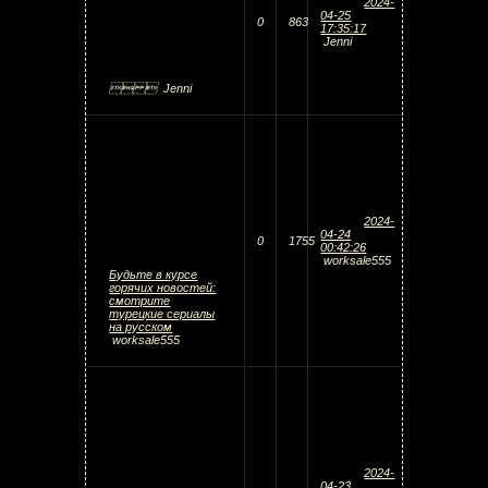
2024-
04-25
0
863
17:35:17
Jenni
 
Jenni
2024-
04-24
0
1755
00:42:26
worksale555
Будьте в курсе
горячих новостей:
смотрите
турецкие сериалы
на русском
worksale555
2024-
04-23