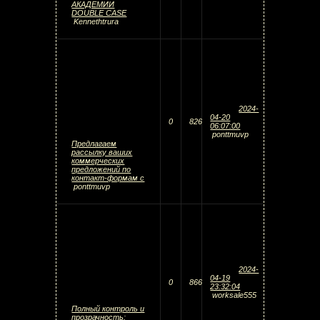
АКАДЕМИИ
DOUBLE CASE
Kennethtrura
2024-
04-20
0
826
06:07:00
ponttmuvp
Предлагаем
рассылку ваших
коммерческих
предложений по
контакт-формам с
ponttmuvp
2024-
04-19
0
866
23:32:04
worksale555
Полный контроль и
прозрачность: