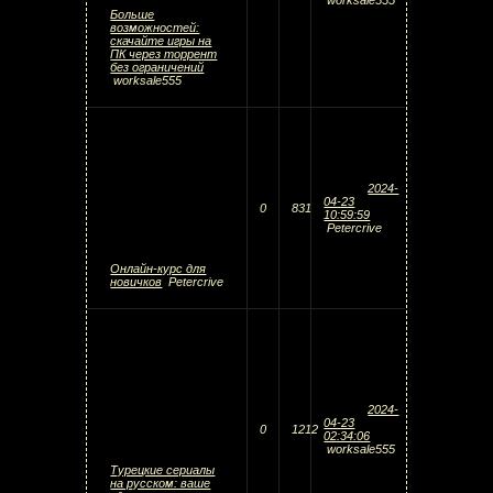
Больше
возможностей:
скачайте игры на
ПК через торрент
без ограничений
worksale555
2024-
04-23
0
831
10:59:59
Petercrive
Онлайн-курс для
новичков
Petercrive
2024-
04-23
0
1212
02:34:06
worksale555
Турецкие сериалы
на русском: ваше