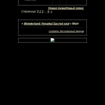
Новая тема
Новый опрос
Страница:
1
2
3
…
9
»
»
Wonderland: Hospital Sacred soul
»
Main
создать бесплатный форум