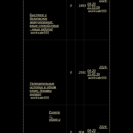
2024-
04-20
0
1893
21:53:09
worksale555
Быстрое и
безопасное
эвакуирование:
ваше спокойствие
- наша забота!
worksale555
2024-
04-20
0
2591
15:45:39
worksale555
Увлекательные
истории в одном
клике: дорамы
онлайн!
worksale555
Esperio
—
обзор и
2024-
04-20
0
804