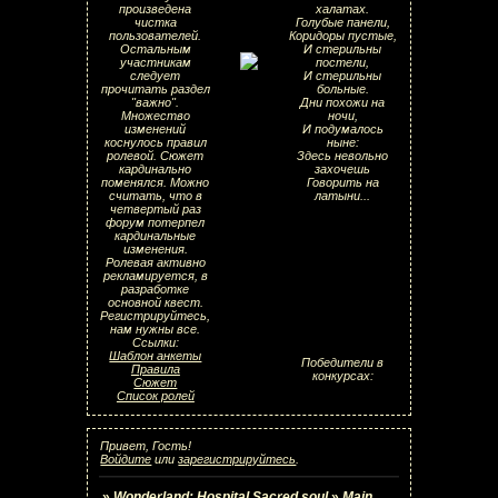
произведена
халатах.
чистка
Голубые панели,
пользователей.
Коридоры пустые,
Остальным
И стерильны
участникам
постели,
следует
И стерильны
прочитать раздел
больные.
"важно".
Дни похожи на
Множество
ночи,
изменений
И подумалось
коснулось правил
ныне:
ролевой. Сюжет
Здесь невольно
кардинально
захочешь
поменялся. Можно
Говорить на
считать, что в
латыни...
четвертый раз
форум потерпел
кардинальные
изменения.
Ролевая активно
рекламируется, в
разработке
основной квест.
Регистрируйтесь,
нам нужны все.
Ссылки:
Шаблон анкеты
Победители в
Правила
конкурсах:
Сюжет
Список ролей
Привет, Гость!
Войдите
или
зарегистрируйтесь
.
»
Wonderland: Hospital Sacred soul
»
Main