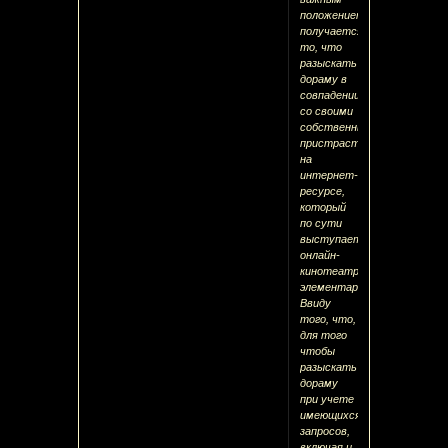
положением
получается
то, что
разыскать
дораму в
совпадении
со своими
собственными
пристрастиями
на
интернет-
ресурсе,
который
по сути
выступает
онлайн-
кинотеатром,
элементарно.
Ввиду
того, что,
для того
чтобы
разыскать
дораму
при учете
имеющихся
запросов,
включая и