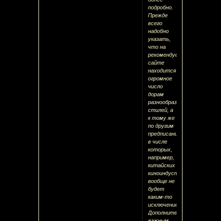
подробно.
Прежде
всего
надобно
указать,
что на
рекомендуемом
сайте
находится
огромное
число
дорам
разнообразных
стилей, а
к тому же
по другим
предписаниям,
в числе
которых,
например,
китайских
киноиндустрий,
вообще не
будет
каким-то
исключением.
Дополнительно,
важным