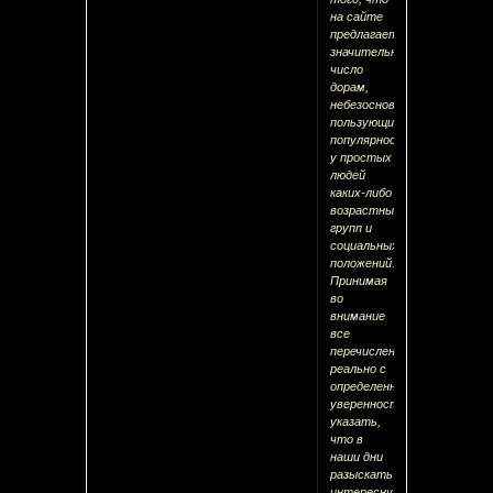
на сайте
предлагается
значительное
число
дорам,
небезосновательно
пользующихся
популярностью
у простых
людей
каких-либо
возрастных
групп и
социальных
положений.
Принимая
во
внимание
все
перечисленное,
реально с
определенной
уверенностью
указать,
что в
наши дни
разыскать
интересную