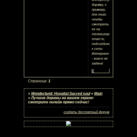
дораму, к
примеру,
для того
чтобы
смотреть
ее на
телевизоре
smart-tv,
подсоединенном
к сети
Интернет
- вовсе не
задача!
0
Страница:
1
»
Wonderland: Hospital Sacred soul
»
Main
»
Лучшие дорамы на вашем экране:
смотрите онлайн прямо сейчас!
создать бесплатный форум