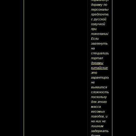
дораму по
персональному
предпочтению
с русской
озвучкой
при
пожелании?
Если
заглянуть
на
специализированный
портал
дорамы
китайские
это
гарантированно
не
выявится
сложностью,
поскольку
для этого
масса
весомых
поводов, и
на них не
лишним
задержаться
более