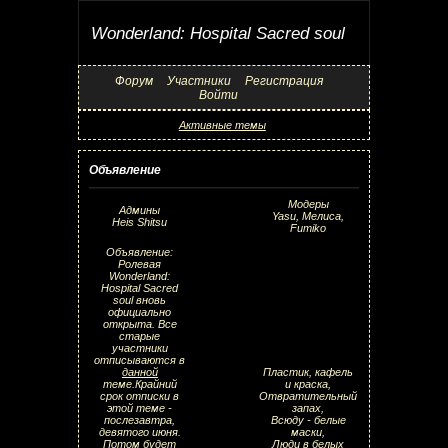
Wonderland: Hospital Sacred soul
Форум
Участники
Регистрация
Войти
Активные темы
Объявление
Модеры
Админы
Yasu, Мелиса,
Heis Shitsu
Fumiko
Объявление:
Ролевая
Wonderland:
Hospital Sacred
soul вновь
официально
открыта. Все
старые
участники
отписываются в
данной
Пластик, кафель
теме.Крайний
и краска,
срок отписки в
Отвратительный
этой теме -
запах,
послезавтра,
Всюду - белые
девятого июня.
маски,
Потом будет
Люди в белых