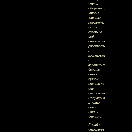
учить
общество,
чтобы
Украина
процветала.
Важно
взять на
себя
ответственность
разобраться
в
криптовалютах
и
зарабатывать
больше
денег
путем
инвестирования
или
трейдинга.
Популярное
мнение
среди
наших
учеников:
Досадно,
что ранее