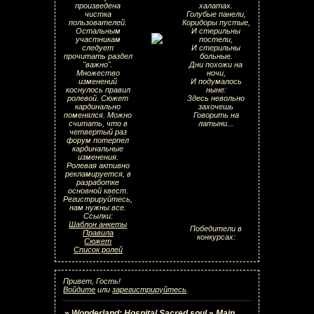
произведена
халатах.
чистка
Голубые панели,
пользователей.
Коридоры пустые,
Остальным
И стерильны
участникам
постели,
следует
И стерильны
прочитать раздел
больные.
"важно".
Дни похожи на
Множество
ночи,
изменений
И подумалось
коснулось правил
ныне:
ролевой. Сюжет
Здесь невольно
кардинально
захочешь
поменялся. Можно
Говорить на
считать, что в
латыни...
четвертый раз
форум потерпел
кардинальные
изменения.
Ролевая активно
рекламируется, в
разработке
основной квест.
Регистрируйтесь,
нам нужны все.
Ссылки:
Шаблон анкеты
Победители в
Правила
конкурсах:
Сюжет
Список ролей
Привет, Гость!
Войдите
или
зарегистрируйтесь
.
»
Wonderland: Hospital Sacred soul
»
Main