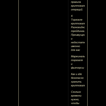
правила
криптовалютных
операций.
4.
Торговля
криптовалютой
Разновидности
трейдинга.
Преимущество
и
недостатки
именно
для вас
Маржинальная
торговля
и
фьючерсы
Как и где
безопасно
хранить
криптовалюты
Сколько
времени
нужно,
чтобы