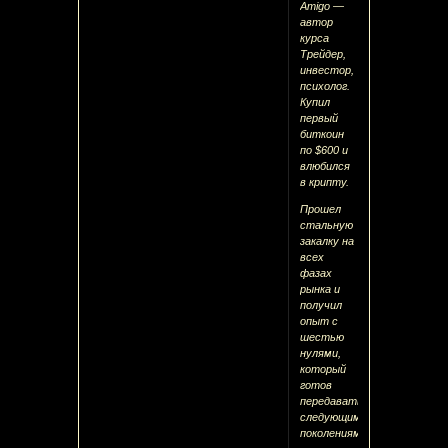
Amigo —
автор
курса
Трейдер,
инвестор,
психолог.
Купил
первый
биткоин
по $600 и
влюбился
в крипту.
Прошел
стальную
закалку на
всех
фазах
рынка и
получил
опыт с
шестью
нулями,
который
готов
передавать
следующим
поколениям.