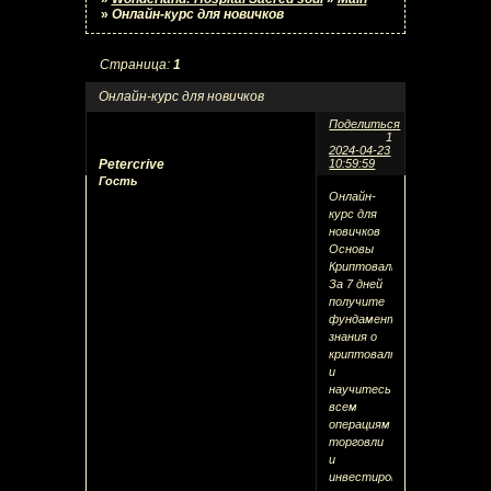
»
Онлайн-курс для новичков
Страница:
1
Онлайн-курс для новичков
Поделиться
1
2024-04-23
Petercrive
10:59:59
Гость
Онлайн-
курс для
новичков
Основы
Криптовалюты
За 7 дней
получите
фундаментальные
знания о
криптовалютах
и
научитесь
всем
операциям
торговли
и
инвестирования