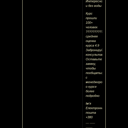
Интересно
и без воды
Курс
прошли
100+
человек
??????????
средняя
оценка
курса 4.9
Забронируйте
консультацию
Оставьте
заявку,
чтобы
пообщаться
с
менеджером
о курсе
более
подробно
Ім'я
Електронна
пошта
+380
__ ___
____