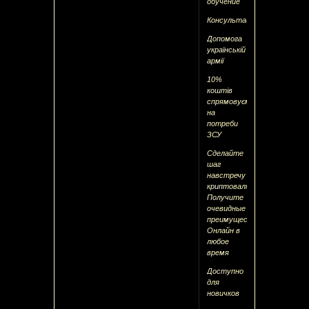
обучение
Консультація
Допомога
українській
армії
10%
коштів
спрямовуємо
на
потреби
ЗСУ
Сделайте
шаг
навстречу
криптовалютам
Получите
очевидные
преимущества:
Онлайн в
любое
время
Доступно
для
новичков