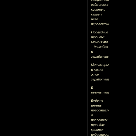
гейминга в
крипте и
какие у
него
перспективы
Последние
тренды:
Move2Earn
– двигайся
и
зарабатывай
Метамиры,
и как на
этом
заработать
В
результаті
Будете
иметь
представление
о
последних
трендах
крипто-
индустрии.