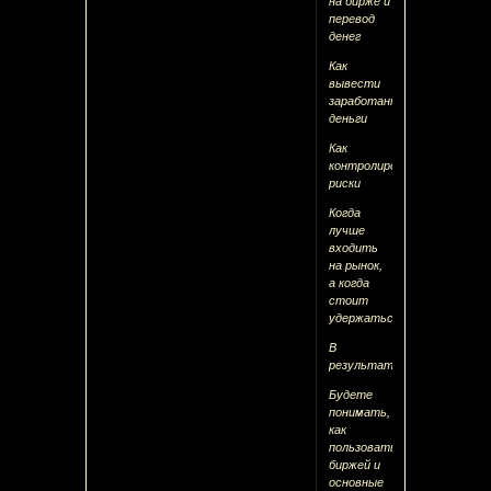
на бирже и
перевод
денег
Как
вывести
заработанные
деньги
Как
контролировать
риски
Когда
лучше
входить
на рынок,
а когда
стоит
удержаться
В
результаті
Будете
понимать,
как
пользоваться
биржей и
основные