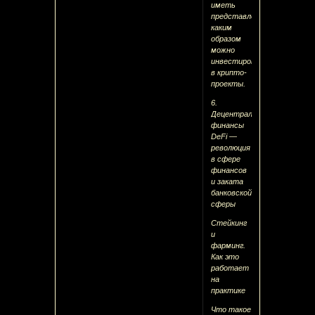
иметь
представление
каким
образом
можно
инвестировать
в крипто-
проекты.
6.
Децентрализованные
финансы
DeFi —
революция
в сфере
финансов
и заката
банковской
сферы
Стейкинг
и
фарминг.
Как это
работает
на
практике
Что такое