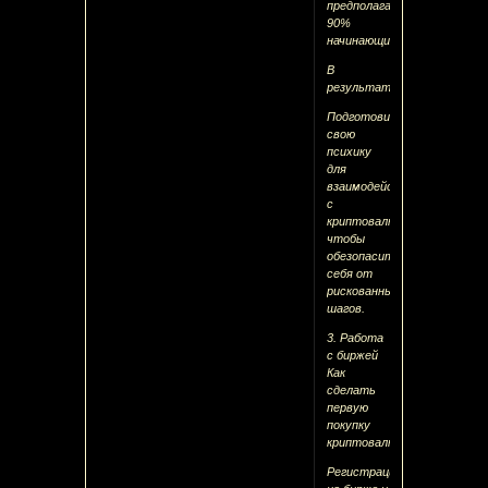
предполагающие
90%
начинающих
В
результаті
Подготовите
свою
психику
для
взаимодействия
с
криптовалютами,
чтобы
обезопасить
себя от
рискованных
шагов.
3. Работа
с биржей
Как
сделать
первую
покупку
криптовалюты
Регистрация