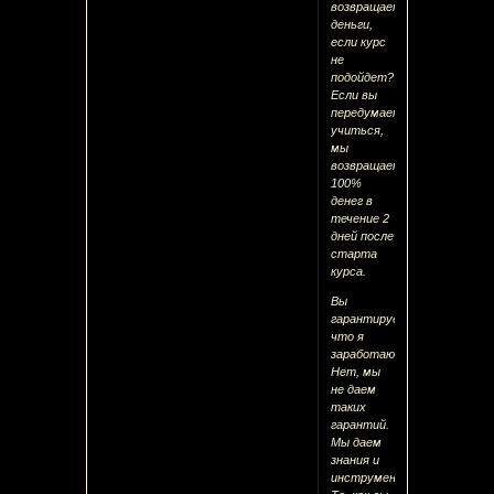
возвращаете
деньги,
если курс
не
подойдет?
Если вы
передумаете
учиться,
мы
возвращаем
100%
денег в
течение 2
дней после
старта
курса.
Вы
гарантируете,
что я
заработаю?
Нет, мы
не даем
таких
гарантий.
Мы даем
знания и
инструменты.