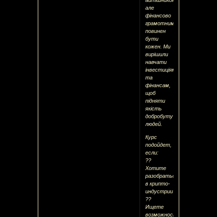
але
фінансово
грамотним
повинен
бути
кожен. Ми
вирішили
навчати
інвестиціям
та
фінансам,
щоб
підняти
якість
добробуту
людей.
Курс
подойдет,
если:
??
Хотите
разобраться
в крипто-
индустрии
??
Ищете
возможности