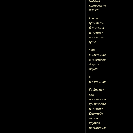
Смарт
контрактах,
бирже
В чем
ценность
биткоина
и почему
растет в
цене
Чем
криптовалюты
отличаются
друг от
друга
В
результаті
Поймете
как
построенные
криптовалюты
и почему
Блокчейн
очень
крутая
технология.