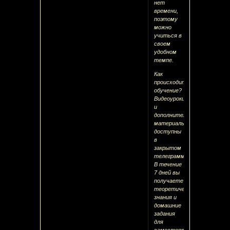
нет
времени,
поэтому
можно
учиться в
своем
удобном
темпе.
Как
происходит
обучение?
Видеоуроки
и
дополнительные
материалы
доступны
в
закрытом
телеграмме.
В течение
7 дней вы
получаете
теоретические
знания и
домашние
задания
для
самостоятельной