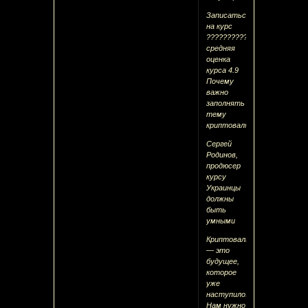
Записаться
на курс
??????????
средняя
оценка
курса 4.9
Почему
важно
заполнять
тему
криптовалют
Сергей
Родинов,
продюсер
курсу
Украинцы
должны
быть
умными
Криптовалюты
— это
будущее,
которое
уже
наступило.
Нам нужно