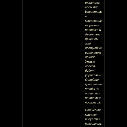
охватила
весь мир
Инвестиции
в
криптовалюту,
торговля
на бирже и
децентрализованные
финансы –
это
доступные
источники
дохода.
Умные
всегда
будут
управлять.
Освойте
криптовалюты,
чтобы не
остаться
на обочине
прогресса.
Понимание
крипто-
индустрии
позволяет: