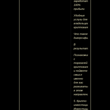
заработать
100%
прибыли
Удобные
услуги для
владельцев
криптовалют
Что такое
диверсификация
В
результаті
Познакомитесь
с
торговлей
криптовалютой
и поймете
смысл
именно
для вас
развиваться
в этом
направлении.
5. Крипто-
инвестиции
Инвестиции