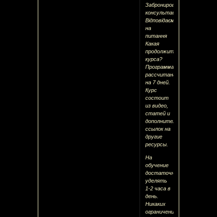
Забронировать
консультацию
Відповідаємо
на
питання
Какая
продолжительность
курса?
Программа
рассчитана
на 7 дней.
Курс
состоит
из видео,
статей и
дополнительных
ссылок на
другие
ресурсы.
На
обучение
достаточно
уделять
1-2 часа в
день.
Никаких
ограничений