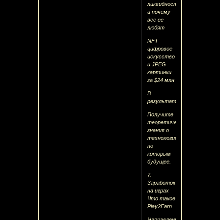
ликвидность
и почему
все ее
любят
NFT —
цифровое
искусство
и JPEG
картинки
за $24 млн
В
результаті
Получите
теоретические
знания о
технологиях,
по
которым
будущее.
7.
Заработок
на играх
Что такое
Play2Earn
Направление