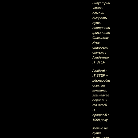
индустрии,
чтобы
помочь
выбрать
путь
построения
финансового
благополучия
Курс
створено
спільно з
Академією
IT STEP
Академія
IT STEP –
міжнародна
освітня
компанія,
яка навчає
дорослих
та дітей
IT-
професій з
1999 року.
Можно не
бути
айтiшником,