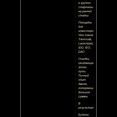
в крипто
стартапы
на ранней
стадии
Площадки
для
инвестирования.
Что такое
Tokensale,
Launchpad,
IDO, IEO,
DAO
Ошибки,
ожидающие
этого
пути.
Личный
опыт
Амиго,
потерявший
большие
суммы
В
результаті
Будете