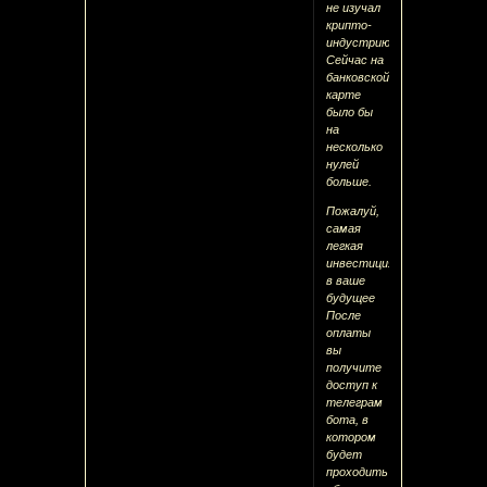
не изучал
крипто-
индустрию.
Сейчас на
банковской
карте
было бы
на
несколько
нулей
больше.
Пожалуй,
самая
легкая
инвестиция
в ваше
будущее
После
оплаты
вы
получите
доступ к
телеграм
бота, в
котором
будет
проходить