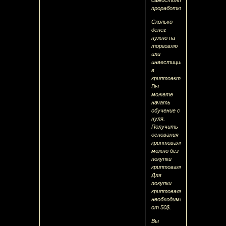
проработки.
Сколько
денег
нужно на
торговлю
или
инвестиции
в
криптоактивы?
Вы
можете
начать
обучение с
нуля.
Получить
основания
криптовалют
можно без
покупки
криптовалюты.
Для
покупки
криптовалюты
необходимо
от 50$.
Вы