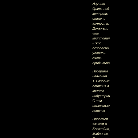
Научит
брать под
контроль
страх и
алчность.
Докажет,
что
криптовалюты
– это
безопасно,
удобно и
очень
прибыльно.
Програма
навчання
1. Базовые
понятия в
крипто-
индустрии
С чем
сталкивается
новичок
Простым
языком о
Блокчейне,
Майнинге,