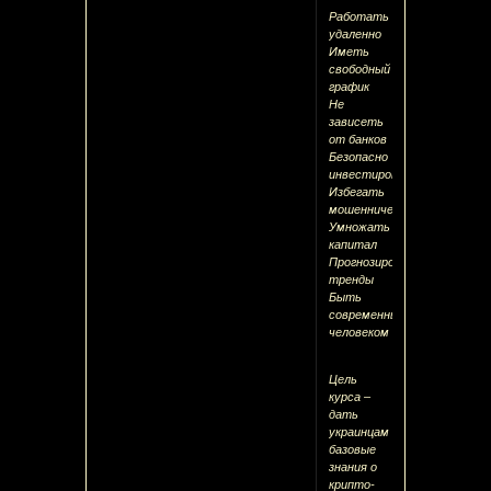
Работать
удаленно
Иметь
свободный
график
Не
зависеть
от банков
Безопасно
инвестировать
Избегать
мошенничества
Умножать
капитал
Прогнозировать
тренды
Быть
современным
человеком
Цель
курса –
дать
украинцам
базовые
знания о
крипто-