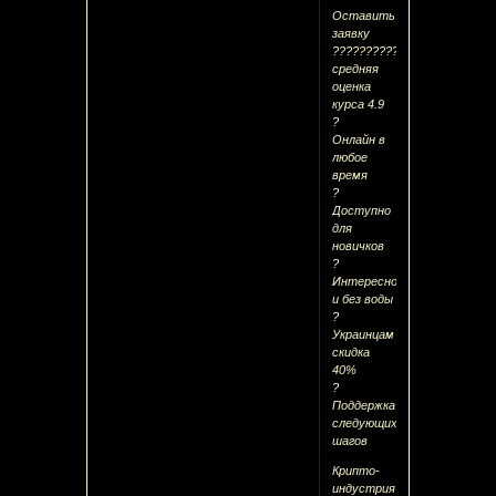
Оставить
заявку
??????????
средняя
оценка
курса 4.9
?
Онлайн в
любое
время
?
Доступно
для
новичков
?
Интересно
и без воды
?
Украинцам
скидка
40%
?
Поддержка
следующих
шагов
Крипто-
индустрия