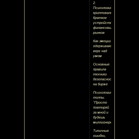
2.
Психология
криптовалют
Краткое
устройство
финансовых
рынков
Как эмоции
одерживают
верх над
умом
Основные
правила
техники
безопасности
на бирже
Психология
толпы.
"Просто
повторяй
за мной и
будешь
миллионером"
Типичные
ошибки,