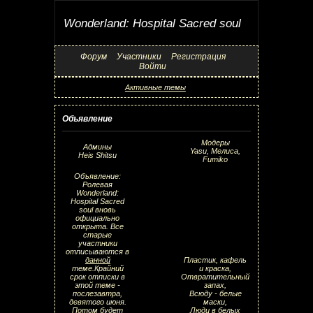
Wonderland: Hospital Sacred soul
Форум
Участники
Регистрация
Войти
Активные темы
Объявление
Модеры
Админы
Yasu, Мелиса,
Heis Shitsu
Fumiko
Объявление:
Ролевая
Wonderland:
Hospital Sacred
soul вновь
официально
открыта. Все
старые
участники
отписываются в
данной
Пластик, кафель
теме.Крайний
и краска,
срок отписки в
Отвратительный
этой теме -
запах,
послезавтра,
Всюду - белые
девятого июня.
маски,
Потом будет
Люди в белых