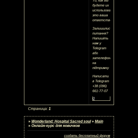
То, как вы
будете их
использовать,
это ваша
ответственность.
Залишились
питання?
Напишіть
нам у
Telegram
або
зателефонуйте
на
підтримку
Написати
в Telegram
+38 (096)
661-77-07
0
Страница:
1
»
Wonderland: Hospital Sacred soul
»
Main
»
Онлайн-курс для новичков
создать бесплатный форум