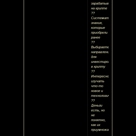
зарабатывать
на крипте
??
Систематизировать
знания,
которые
приобрели
ранее
??
Выбираете
направление
для
инвестирования
в крипту
??
Интересно
изучать
что-то
новое и
технологичное
??
Деньги
есть, но
не
понятно,
как их
приумножать