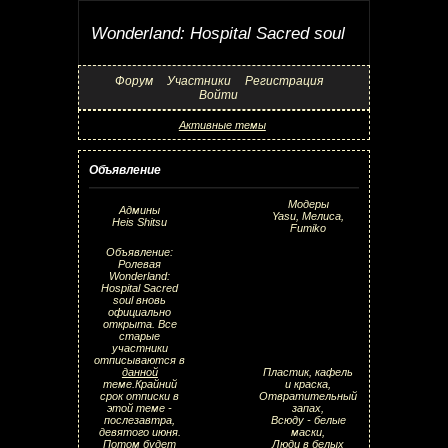
Wonderland: Hospital Sacred soul
Форум
Участники
Регистрация
Войти
Активные темы
Объявление
Модеры
Админы
Yasu, Мелиса,
Heis Shitsu
Fumiko
Объявление:
Ролевая
Wonderland:
Hospital Sacred
soul вновь
официально
открыта. Все
старые
участники
отписываются в
данной
Пластик, кафель
теме.Крайний
и краска,
срок отписки в
Отвратительный
этой теме -
запах,
послезавтра,
Всюду - белые
девятого июня.
маски,
Потом будет
Люди в белых