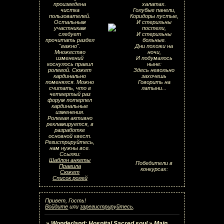
произведена
халатах.
чистка
Голубые панели,
пользователей.
Коридоры пустые,
Остальным
И стерильны
участникам
постели,
следует
И стерильны
прочитать раздел
больные.
"важно".
Дни похожи на
Множество
ночи,
изменений
И подумалось
коснулось правил
ныне:
ролевой. Сюжет
Здесь невольно
кардинально
захочешь
поменялся. Можно
Говорить на
считать, что в
латыни...
четвертый раз
форум потерпел
кардинальные
изменения.
Ролевая активно
рекламируется, в
разработке
основной квест.
Регистрируйтесь,
нам нужны все.
Ссылки:
Шаблон анкеты
Победители в
Правила
конкурсах:
Сюжет
Список ролей
Привет, Гость!
Войдите
или
зарегистрируйтесь
.
»
Wonderland: Hospital Sacred soul
»
Main